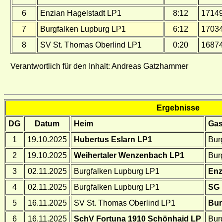
6
Enzian Hagelstadt LP1
8:12
1714
7
Burgfalken Lupburg LP1
6:12
1703
8
SV St. Thomas Oberlind LP1
0:20
1687
Verantwortlich für den Inhalt: Andreas Gatzhammer
Ergebnisse
DG
Datum
Heim
Gas
1
19.10.2025
Hubertus Eslarn LP1
Bur
2
19.10.2025
Weihertaler Wenzenbach LP1
Bur
3
02.11.2025
Burgfalken Lupburg LP1
Enz
4
02.11.2025
Burgfalken Lupburg LP1
SG 
5
16.11.2025
SV St. Thomas Oberlind LP1
Bur
6
16.11.2025
SchV Fortuna 1910 Schönhaid LP
Bur