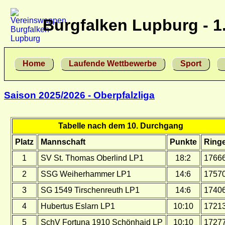
Burgfalken Lupburg - 1
Home
Laufende Wettbewerbe
Sport
Saison 2025/2026 - Oberpfalzliga
Tabelle nach dem 10. Durchgang
Platz
Mannschaft
Punkte
Ring
1
SV St. Thomas Oberlind LP1
18:2
1766
2
SSG Weiherhammer LP1
14:6
1757
3
SG 1549 Tirschenreuth LP1
14:6
1740
4
Hubertus Eslarn LP1
10:10
1721
5
SchV Fortuna 1910 Schönhaid LP
10:10
1727